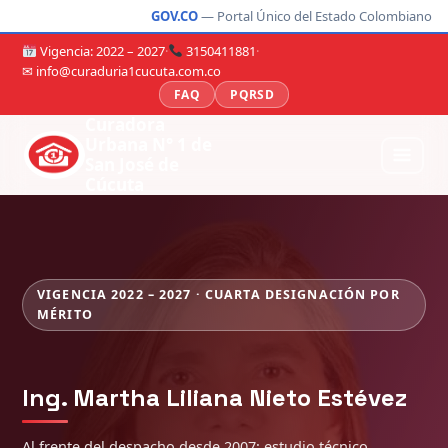
GOV.CO
— Portal Único del Estado Colombiano
Vigencia: 2022 – 2027
·
3150411881
·
✉ info@curaduria1cucuta.com.co
FAQ
PQRSD
Curadora
Urbana N° 1 de
San José de
Cúcuta
VIGENCIA 2022 – 2027 · CUARTA DESIGNACIÓN POR
MÉRITO
Ing. Martha Liliana Nieto Estévez
Al frente del despacho desde 2007: estudio técnico,