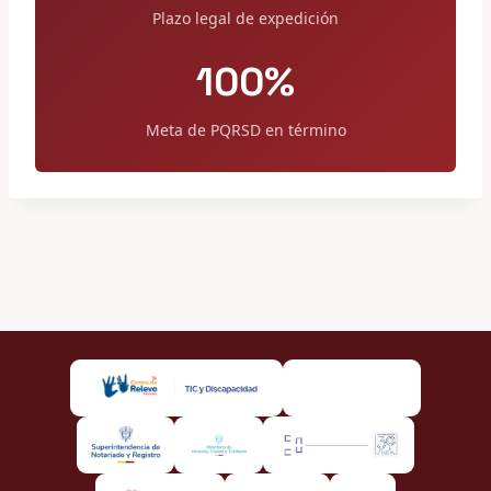
Plazo legal de expedición
100%
Meta de PQRSD en término