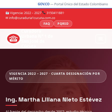
GOV.CO
— Portal Único del Estado Colombiano
Vigencia: 2022 – 2027
·
3150411881
·
✉ info@curaduria1cucuta.com.co
FAQ
PQRSD
Curadora
Urbana N° 1 de
San José de
Cúcuta
VIGENCIA 2022 – 2027 · CUARTA DESIGNACIÓN POR
MÉRITO
Ing. Martha Liliana Nieto Estévez
Al frente del despacho desde 2007: estudio técnico,