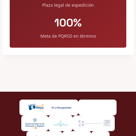
Plazo legal de expedición
100%
Meta de PQRSD en término