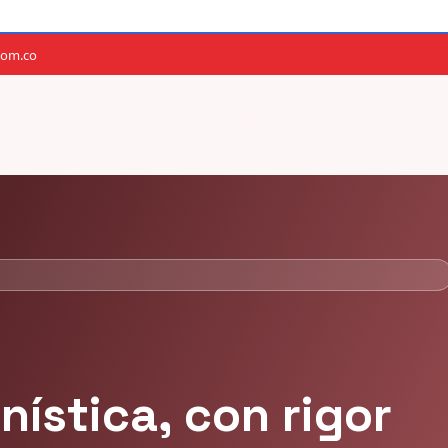
com.co
Servicios al Ciudadano
Consultas en Línea
Normativ
OR MÉRITO
ana Nieto Estévez