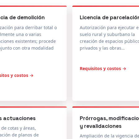
ncia de demolición
Licencia de parcelació
zación para derribar total o
Autorización para ejecutar 
lmente una o varias
suelo rural y suburbano la
aciones existentes; procede
creación de espacios públic
njunto con otra modalidad
privados y las obras…
Requisitos y costos →
sitos y costos →
s actuaciones
Prórrogas, modificaci
y revalidaciones
 de cotas y áreas,
ación de planos de
Ampliación de la vigencia de