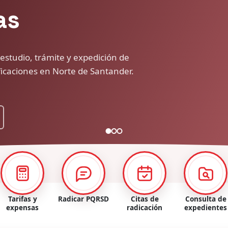
ico, jurídico y estructural de
nado de San José de Cúcuta.
Tarifas y
Radicar PQRSD
Citas de
Consulta de
expensas
radicación
expedientes