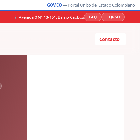
GOV.CO
— Portal Único del Estado Colombiano
Avenida 0 N° 13-161, Barrio Caobos
FAQ
PQRSD
idad
Transparencia
Participa
Contacto