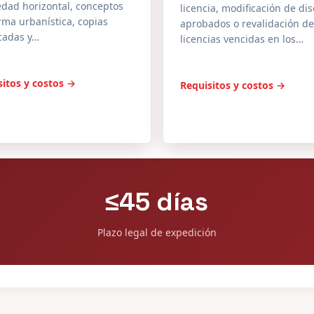
edad horizontal, conceptos
licencia, modificación de di
ma urbanística, copias
aprobados o revalidación de
icadas y…
licencias vencidas en los…
sitos y costos →
Requisitos y costos →
≤45 días
Plazo legal de expedición