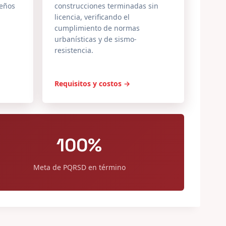
seños
construcciones terminadas sin
licencia, verificando el
cumplimiento de normas
urbanísticas y de sismo-
resistencia.
Requisitos y costos →
100%
Meta de PQRSD en término