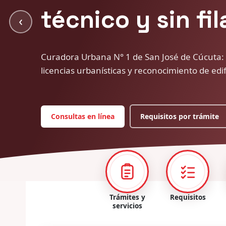
‹
Al frente del despacho desde 2007: estudio técn
cada proyecto, al servicio del desarrollo orde
Conozca a la Curadora
Trámites y
Requisitos
servicios