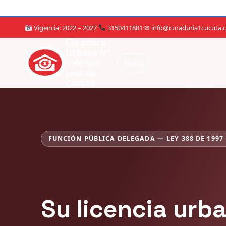
Vigencia: 2022 – 2027
·
3150411881
·
✉ info@curaduria1cucuta.
Curadora
Urbana N°
1 de San
Inicio
El Despacho
José de
Cúcuta
VIGENCIA 2022 – 2027 · CUARTA DESIGNACIÓN P
Ing. Martha Lili