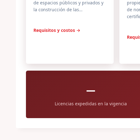
de espacios públicos y privados y
propi
la construcción de las…
de nor
certif
Requisitos y costos →
Requi
—
Licencias expedidas en la vigencia