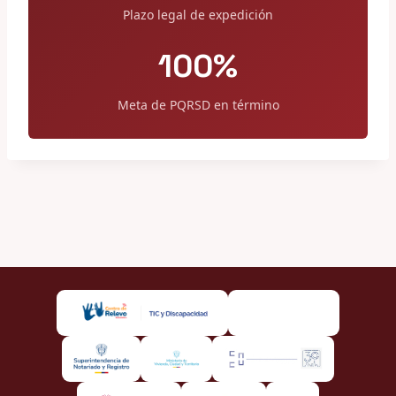
Plazo legal de expedición
100%
Meta de PQRSD en término