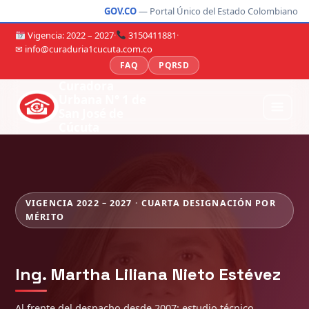
GOV.CO
— Portal Único del Estado Colombiano
Vigencia: 2022 – 2027
·
3150411881
·
✉ info@curaduria1cucuta.com.co
FAQ
PQRSD
Curadora
Urbana N° 1 de
San José de
Cúcuta
VIGENCIA 2022 – 2027 · CUARTA DESIGNACIÓN POR
MÉRITO
Ing. Martha Liliana Nieto Estévez
Al frente del despacho desde 2007: estudio técnico,