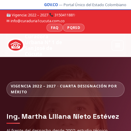
GOV.CO
— Portal Único del Estado Colombiano
Vigencia: 2022 – 2027
·
3150411881
·
✉ info@curaduria1cucuta.com.co
FAQ
PQRSD
Curadora
Urbana N° 1 de
San José de
Cúcuta
VIGENCIA 2022 – 2027 · CUARTA DESIGNACIÓN POR
MÉRITO
Ing. Martha Liliana Nieto Estévez
Al frente del despacho desde 2007: estudio técnico,