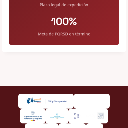
Plazo legal de expedición
100%
Meta de PQRSD en término