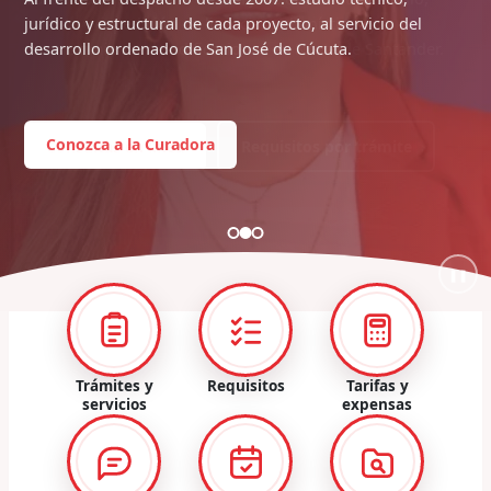
jurídico y estructural de cada proyecto, al servicio del
desarrollo ordenado de San José de Cúcuta.
Conozca a la Curadora
❚❚
Trámites y
Requisitos
Tarifas y
servicios
expensas