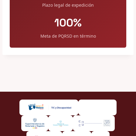
Plazo legal de expedición
100%
Meta de PQRSD en término