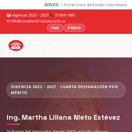
GOV.CO
— Portal Único del Estado Colombiano
Vigencia: 2022 – 2027
·
3150411881
·
✉ info@curaduria1cucuta.com.co
FAQ
PQRSD
Curadora
Urbana N° 1 de
San José de
Cúcuta
VIGENCIA 2022 – 2027 · CUARTA DESIGNACIÓN POR
MÉRITO
Ing. Martha Liliana Nieto Estévez
Al frente del despacho desde 2007: estudio técnico,