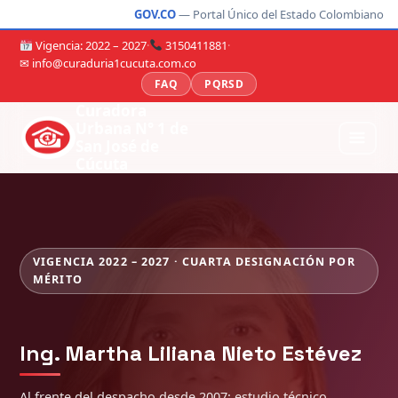
GOV.CO
— Portal Único del Estado Colombiano
Vigencia: 2022 – 2027
·
3150411881
·
✉ info@curaduria1cucuta.com.co
FAQ
PQRSD
Curadora
Urbana N° 1 de
San José de
Cúcuta
VIGENCIA 2022 – 2027 · CUARTA DESIGNACIÓN POR
MÉRITO
Ing. Martha Liliana Nieto Estévez
Al frente del despacho desde 2007: estudio técnico,