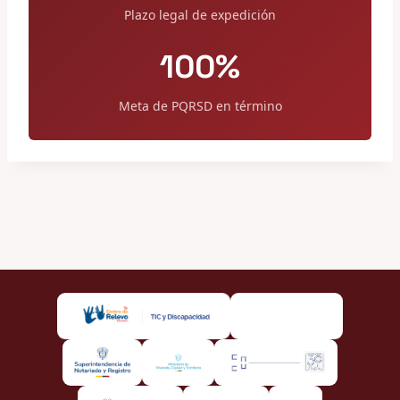
Plazo legal de expedición
100%
Meta de PQRSD en término