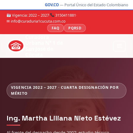
GOV.CO
— Portal Único del Estado Colombiano
Vigencia: 2022 – 2027
·
3150411881
·
✉ info@curaduria1cucuta.com.co
FAQ
PQRSD
Curadora
Urbana N° 1 de
San José de
Cúcuta
VIGENCIA 2022 – 2027 · CUARTA DESIGNACIÓN POR
MÉRITO
Ing. Martha Liliana Nieto Estévez
Al frente del despacho desde 2007: estudio técnico,