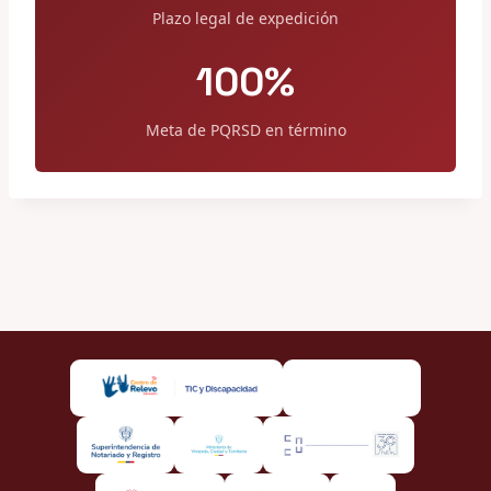
Plazo legal de expedición
100%
Meta de PQRSD en término