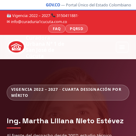
GOV.CO
— Portal Único del Estado Colombiano
Vigencia: 2022 – 2027
·
3150411881
·
✉ info@curaduria1cucuta.com.co
FAQ
PQRSD
Curadora
Urbana N° 1 de
San José de
Cúcuta
VIGENCIA 2022 – 2027 · CUARTA DESIGNACIÓN POR
MÉRITO
Ing. Martha Liliana Nieto Estévez
Al frente del despacho desde 2007: estudio técnico,