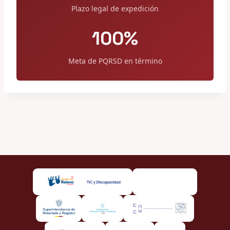
Plazo legal de expedición
100%
Meta de PQRSD en término