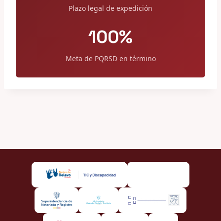
Plazo legal de expedición
100%
Meta de PQRSD en término