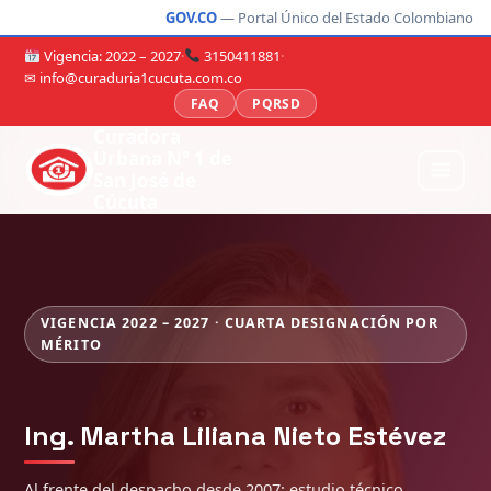
GOV.CO
— Portal Único del Estado Colombiano
Vigencia: 2022 – 2027
·
3150411881
·
✉ info@curaduria1cucuta.com.co
FAQ
PQRSD
Curadora
Urbana N° 1 de
San José de
Cúcuta
VIGENCIA 2022 – 2027 · CUARTA DESIGNACIÓN POR
MÉRITO
Ing. Martha Liliana Nieto Estévez
Al frente del despacho desde 2007: estudio técnico,