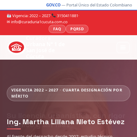
GOV.CO
— Portal Único del Estado Colombiano
Vigencia: 2022 – 2027
·
3150411881
·
✉ info@curaduria1cucuta.com.co
FAQ
PQRSD
Curadora
Urbana N° 1 de
San José de
Cúcuta
VIGENCIA 2022 – 2027 · CUARTA DESIGNACIÓN POR
MÉRITO
Ing. Martha Liliana Nieto Estévez
Al frente del despacho desde 2007: estudio técnico,