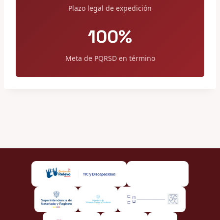
Plazo legal de expedición
100%
Meta de PQRSD en término