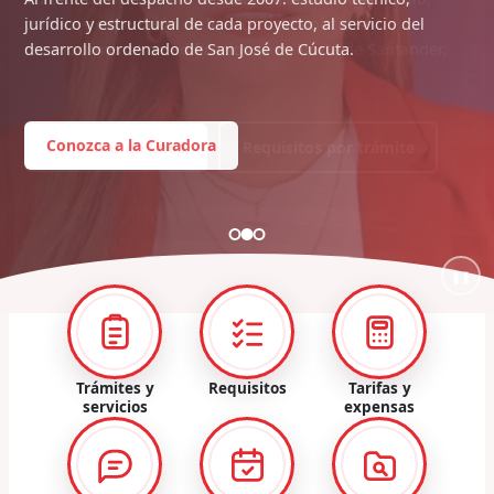
jurídico y estructural de cada proyecto, al servicio del
desarrollo ordenado de San José de Cúcuta.
Conozca a la Curadora
❚❚
Trámites y
Requisitos
Tarifas y
servicios
expensas