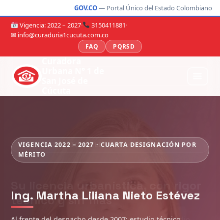
GOV.CO
— Portal Único del Estado Colombiano
Vigencia: 2022 – 2027
·
3150411881
·
✉ info@curaduria1cucuta.com.co
FAQ
PQRSD
Curadora
Urbana N° 1 de
San José de
Cúcuta
VIGENCIA 2022 – 2027 · CUARTA DESIGNACIÓN POR
MÉRITO
Ing. Martha Liliana Nieto Estévez
Al frente del despacho desde 2007: estudio técnico,