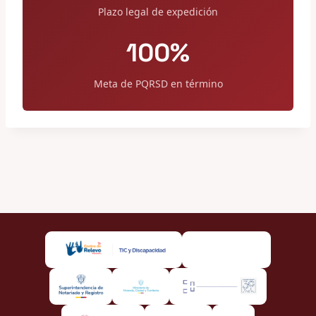
Plazo legal de expedición
100%
Meta de PQRSD en término