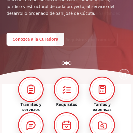
jurídico y estructural de cada proyecto, al servicio del
desarrollo ordenado de San José de Cúcuta.
Conozca a la Curadora
❚❚
Trámites y
Requisitos
Tarifas y
servicios
expensas