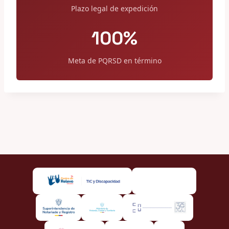
Plazo legal de expedición
100%
Meta de PQRSD en término