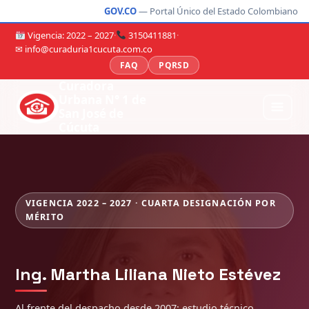
GOV.CO
— Portal Único del Estado Colombiano
Vigencia: 2022 – 2027
·
3150411881
·
✉ info@curaduria1cucuta.com.co
FAQ
PQRSD
Curadora
Urbana N° 1 de
San José de
Cúcuta
VIGENCIA 2022 – 2027 · CUARTA DESIGNACIÓN POR
MÉRITO
Ing. Martha Liliana Nieto Estévez
Al frente del despacho desde 2007: estudio técnico,