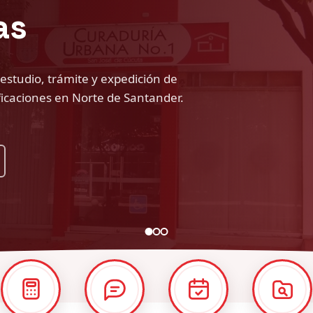
ico, jurídico y estructural de
nado de San José de Cúcuta.
Tarifas y
Radicar PQRSD
Citas de
Consulta de
expensas
radicación
expedientes