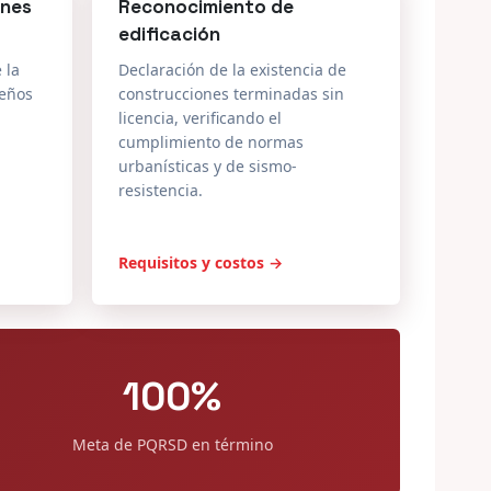
seños
construcciones terminadas sin
licencia, verificando el
cumplimiento de normas
urbanísticas y de sismo-
resistencia.
Requisitos y costos →
100%
Meta de PQRSD en término