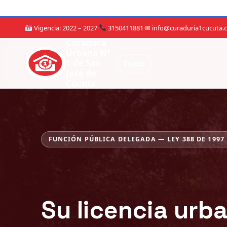
Vigencia: 2022 – 2027
·
3150411881
·
✉ info@curaduria1cucuta.
Curadora
Urbana N°
1 de San
Inicio
El Despacho
José de
Cúcuta
VIGENCIA 2022 – 2027 · CUARTA DESIGNACIÓN P
Ing. Martha Lili