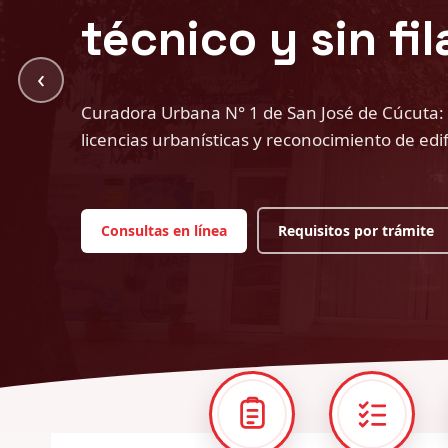
‹
Al frente del despacho desde 2007: estudio técn
cada proyecto, al servicio del desarrollo orde
Conozca a la Curadora
Trámites y
Requisitos
servicios