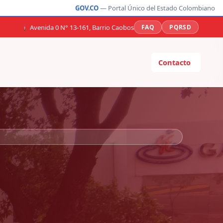
GOV.CO
— Portal Único del Estado Colombiano
Avenida 0 N° 13-161, Barrio Caobos
FAQ
PQRSD
idad
Transparencia
Participa
Contacto