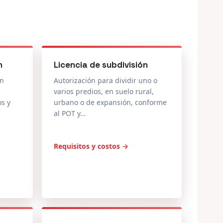
n
Licencia de subdivisión
en
Autorización para dividir uno o
varios predios, en suelo rural,
os y
urbano o de expansión, conforme
al POT y…
Requisitos y costos →
ones
Reconocimiento de
edificación
 la
Declaración de la existencia de