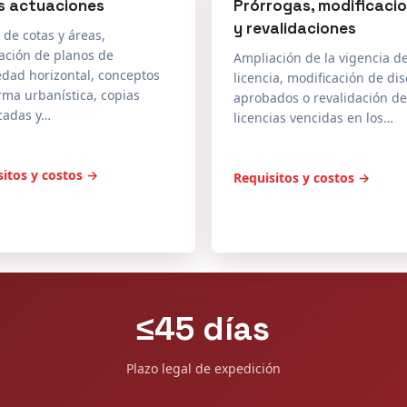
edad horizontal, conceptos
licencia, modificación de di
ma urbanística, copias
aprobados o revalidación de
icadas y…
licencias vencidas en los…
sitos y costos →
Requisitos y costos →
≤45 días
Plazo legal de expedición