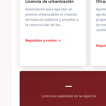
de espacios públicos y privados y
propi
la construcción de las…
de nor
certif
Requisitos y costos →
Requi
—
Licencias expedidas en la vigencia