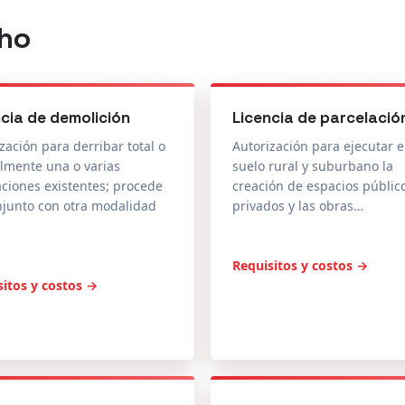
ncia de demolición
Licencia de parcelació
zación para derribar total o
Autorización para ejecutar 
lmente una o varias
suelo rural y suburbano la
aciones existentes; procede
creación de espacios públic
njunto con otra modalidad
privados y las obras…
Requisitos y costos →
sitos y costos →
s actuaciones
Prórrogas, modificaci
y revalidaciones
 de cotas y áreas,
ación de planos de
Ampliación de la vigencia de