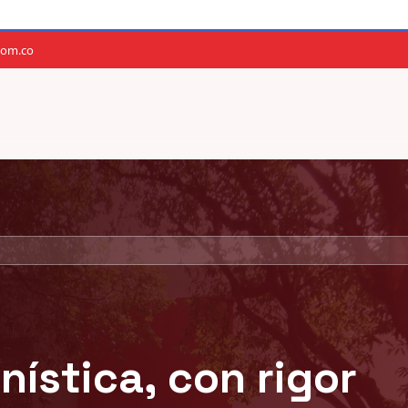
com.co
Servicios al Ciudadano
Consultas en Línea
Normativ
OR MÉRITO
ana Nieto Estévez