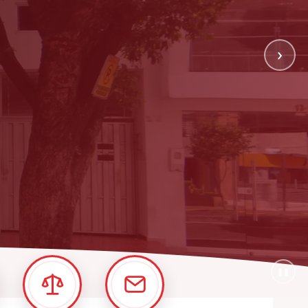
›
❚❚
Normativa
Contáctenos