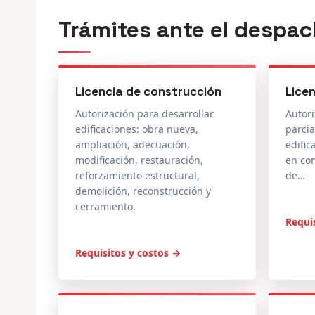
Licencia de construcción
Lice
Autorización para desarrollar
Autori
edificaciones: obra nueva,
parcia
ampliación, adecuación,
edific
modificación, restauración,
en co
reforzamiento estructural,
de…
demolición, reconstrucción y
cerramiento.
Requi
Requisitos y costos →
Licencia de urbanización
Otra
Autorización para ejecutar en
Ajuste
predios urbanizables la creación
aprob