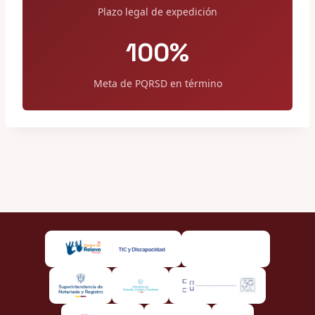
Plazo legal de expedición
100%
Meta de PQRSD en término