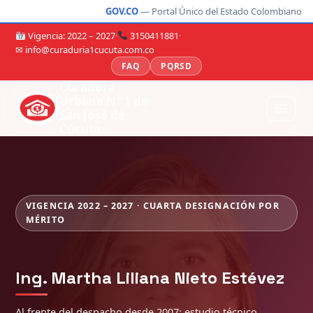
GOV.CO
— Portal Único del Estado Colombiano
Vigencia: 2022 – 2027
·
3150411881
·
✉ info@curaduria1cucuta.com.co
FAQ
PQRSD
Curadora
Urbana N° 1 de
San José de
Cúcuta
VIGENCIA 2022 – 2027 · CUARTA DESIGNACIÓN POR
MÉRITO
Ing. Martha Liliana Nieto Estévez
Al frente del despacho desde 2007: estudio técnico,