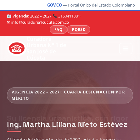
GOV.CO
— Portal Único del Estado Colombiano
Vigencia: 2022 – 2027
·
3150411881
·
✉ info@curaduria1cucuta.com.co
FAQ
PQRSD
Curadora
Urbana N° 1 de
San José de
Cúcuta
VIGENCIA 2022 – 2027 · CUARTA DESIGNACIÓN POR
MÉRITO
Ing. Martha Liliana Nieto Estévez
Al frente del despacho desde 2007: estudio técnico,