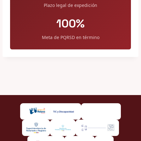
Plazo legal de expedición
100%
Meta de PQRSD en término