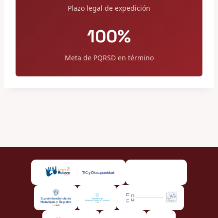
Plazo legal de expedición
100%
Meta de PQRSD en término