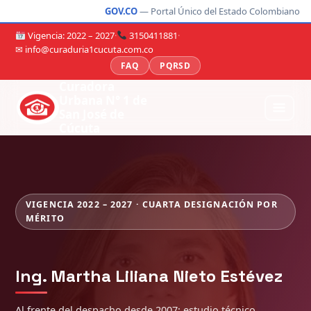
GOV.CO
— Portal Único del Estado Colombiano
Vigencia: 2022 – 2027
·
3150411881
·
✉ info@curaduria1cucuta.com.co
FAQ
PQRSD
Curadora
Urbana N° 1 de
San José de
Cúcuta
VIGENCIA 2022 – 2027 · CUARTA DESIGNACIÓN POR
MÉRITO
Ing. Martha Liliana Nieto Estévez
Al frente del despacho desde 2007: estudio técnico,