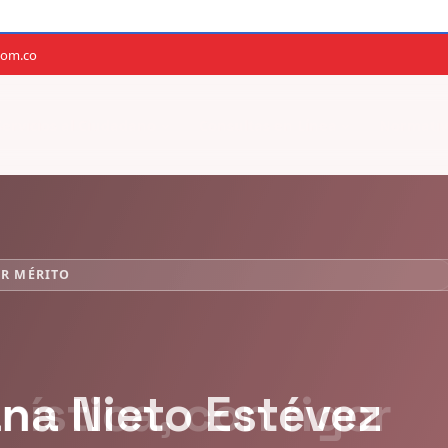
com.co
Servicios al Ciudadano
Consultas en Línea
Normativ
OR MÉRITO
ana Nieto Estévez