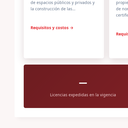
de espacios públicos y privados y
propi
la construcción de las…
de nor
certif
Requisitos y costos →
Requi
—
Licencias expedidas en la vigencia