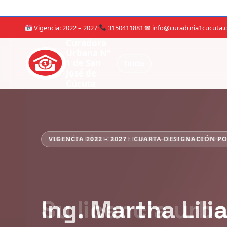
Vigencia: 2022 – 2027
·
3150411881
·
✉ info@curaduria1cucuta.
Curadora
Urbana N°
1 de San
Inicio
El Despacho
José de
Cúcuta
VIGENCIA 2022 – 2027 · CUARTA DESIGNACIÓN P
Ing. Martha Lili