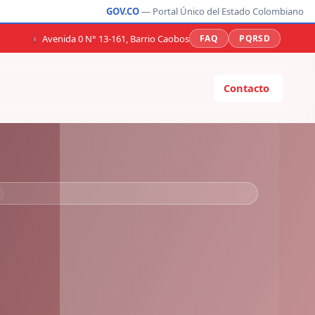
GOV.CO
— Portal Único del Estado Colombiano
Avenida 0 N° 13-161, Barrio Caobos
FAQ
PQRSD
idad
Transparencia
Participa
Contacto