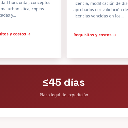
edad horizontal, conceptos
licencia, modificación de di
ma urbanística, copias
aprobados o revalidación de
icadas y…
licencias vencidas en los…
sitos y costos →
Requisitos y costos →
≤45 días
Plazo legal de expedición