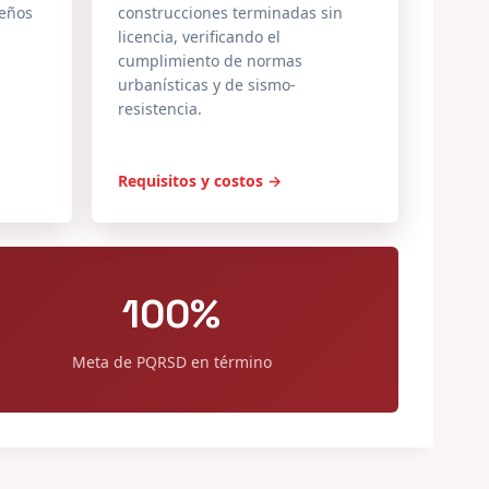
seños
construcciones terminadas sin
licencia, verificando el
cumplimiento de normas
urbanísticas y de sismo-
resistencia.
Requisitos y costos →
100%
Meta de PQRSD en término