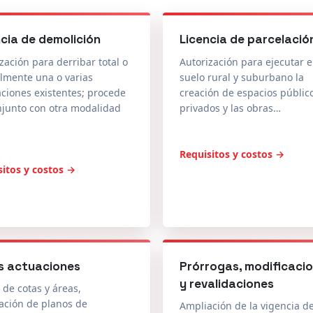
ncia de demolición
Licencia de parcelació
zación para derribar total o
Autorización para ejecutar 
lmente una o varias
suelo rural y suburbano la
aciones existentes; procede
creación de espacios públic
njunto con otra modalidad
privados y las obras…
Requisitos y costos →
sitos y costos →
s actuaciones
Prórrogas, modificaci
y revalidaciones
 de cotas y áreas,
ación de planos de
Ampliación de la vigencia de