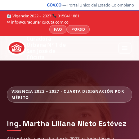
GOV.CO
— Portal Único del Estado Colombiano
Vigencia: 2022 – 2027
·
3150411881
·
✉ info@curaduria1cucuta.com.co
FAQ
PQRSD
Curadora
Urbana N° 1 de
San José de
Cúcuta
VIGENCIA 2022 – 2027 · CUARTA DESIGNACIÓN POR
MÉRITO
Ing. Martha Liliana Nieto Estévez
Al frente del despacho desde 2007: estudio técnico,