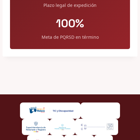
Plazo legal de expedición
100%
Meta de PQRSD en término