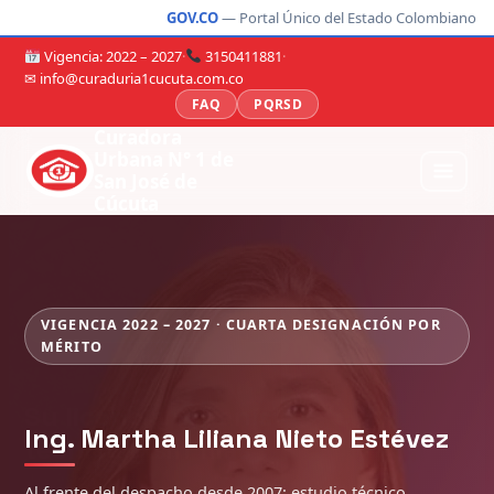
GOV.CO
— Portal Único del Estado Colombiano
Vigencia: 2022 – 2027
·
3150411881
·
✉ info@curaduria1cucuta.com.co
FAQ
PQRSD
Curadora
Urbana N° 1 de
San José de
Cúcuta
VIGENCIA 2022 – 2027 · CUARTA DESIGNACIÓN POR
MÉRITO
Ing. Martha Liliana Nieto Estévez
Al frente del despacho desde 2007: estudio técnico,