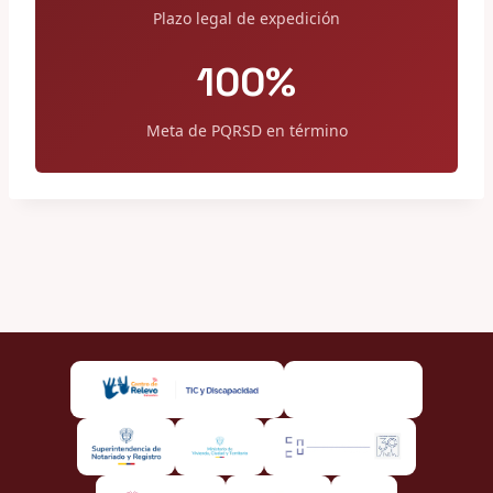
Plazo legal de expedición
100%
Meta de PQRSD en término