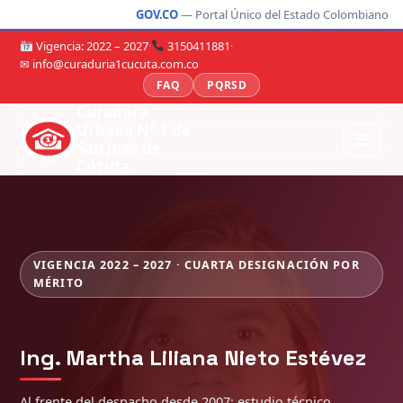
GOV.CO
— Portal Único del Estado Colombiano
Vigencia: 2022 – 2027
·
3150411881
·
✉ info@curaduria1cucuta.com.co
FAQ
PQRSD
Curadora
Urbana N° 1 de
San José de
Cúcuta
VIGENCIA 2022 – 2027 · CUARTA DESIGNACIÓN POR
MÉRITO
Ing. Martha Liliana Nieto Estévez
Al frente del despacho desde 2007: estudio técnico,