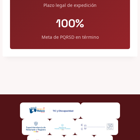
Plazo legal de expedición
100%
Meta de PQRSD en término