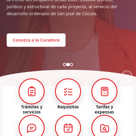
jurídico y estructural de cada proyecto, al servicio del
desarrollo ordenado de San José de Cúcuta.
Conozca a la Curadora
❚❚
Trámites y
Requisitos
Tarifas y
servicios
expensas