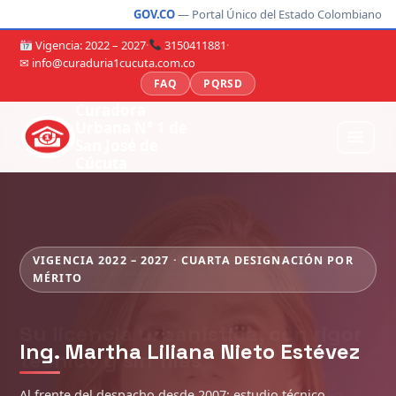
GOV.CO
— Portal Único del Estado Colombiano
Vigencia: 2022 – 2027
·
3150411881
·
✉ info@curaduria1cucuta.com.co
FAQ
PQRSD
Curadora
Urbana N° 1 de
San José de
Cúcuta
VIGENCIA 2022 – 2027 · CUARTA DESIGNACIÓN POR
MÉRITO
Ing. Martha Liliana Nieto Estévez
Al frente del despacho desde 2007: estudio técnico,