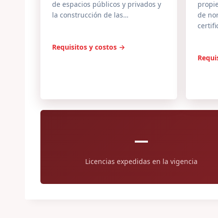
de espacios públicos y privados y
propi
la construcción de las…
de nor
certif
Requisitos y costos →
Requi
—
Licencias expedidas en la vigencia