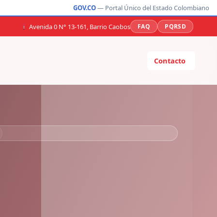
GOV.CO
— Portal Único del Estado Colombiano
Avenida 0 N° 13-161, Barrio Caobos
FAQ
PQRSD
idad
Transparencia
Participa
Contacto