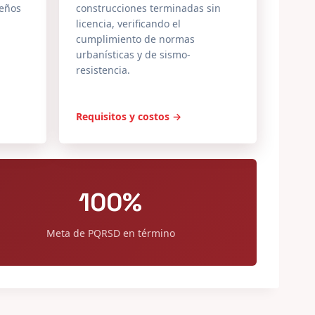
seños
construcciones terminadas sin
licencia, verificando el
cumplimiento de normas
urbanísticas y de sismo-
resistencia.
Requisitos y costos →
100%
Meta de PQRSD en término