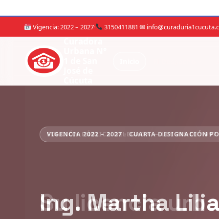
Vigencia: 2022 – 2027
·
3150411881
·
✉ info@curaduria1cucuta.
Curadora
Urbana N°
1 de San
Inicio
El Despacho
José de
Cúcuta
VIGENCIA 2022 – 2027 · CUARTA DESIGNACIÓN P
Ing. Martha Lili