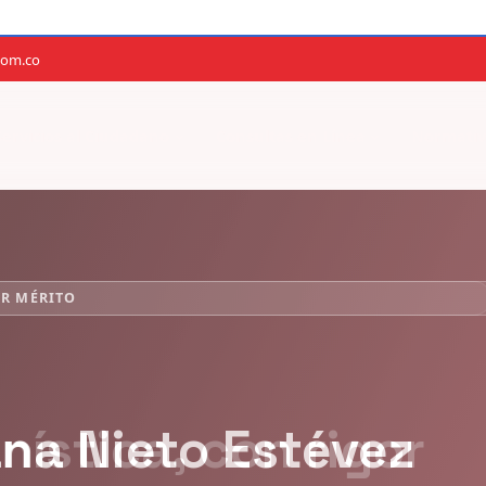
com.co
Servicios al Ciudadano
Consultas en Línea
Normativ
OR MÉRITO
ana Nieto Estévez