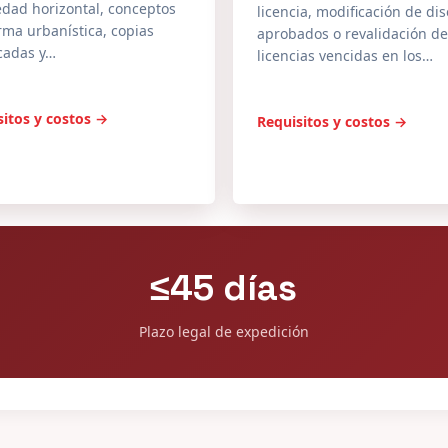
edad horizontal, conceptos
licencia, modificación de di
ma urbanística, copias
aprobados o revalidación de
icadas y…
licencias vencidas en los…
sitos y costos →
Requisitos y costos →
≤45 días
Plazo legal de expedición