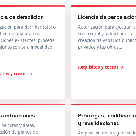
ncia de demolición
Licencia de parcelació
zación para derribar total o
Autorización para ejecutar 
lmente una o varias
suelo rural y suburbano la
aciones existentes; procede
creación de espacios públic
njunto con otra modalidad
privados y las obras…
Requisitos y costos →
sitos y costos →
s actuaciones
Prórrogas, modificaci
y revalidaciones
 de cotas y áreas,
ación de planos de
Ampliación de la vigencia de